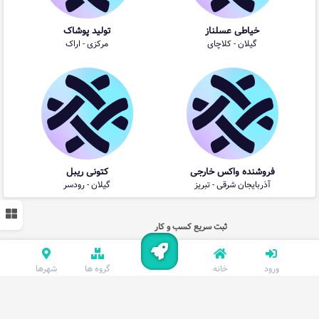
خیاطی عسلناز
تولید پوشاک
گیلان - کلاچای
مرکزی - اراک
فروشنده واکس خارجی
کتونی ریبل
آذربایجان شرقی - تبریز
گیلان - رودسر
ثبت سریع کسب و کار
ورود
خانه
گروه ها
شهرها