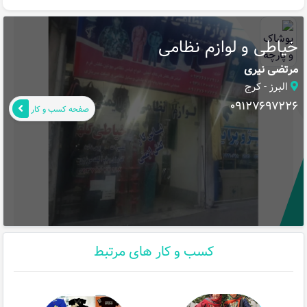
خیاطی و لوازم نظامی
مرتضی نیری
البرز - کرج
09127697226
صفحه کسب و کار
کسب و کار های مرتبط