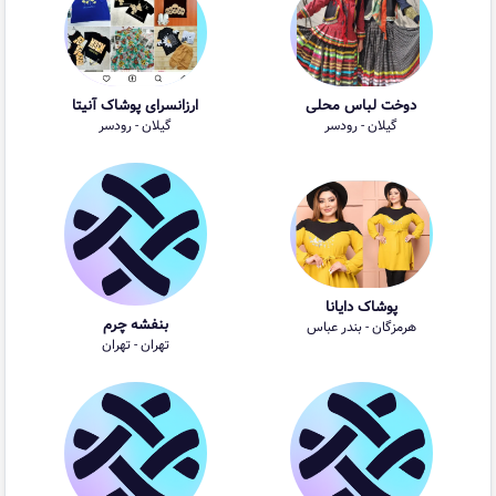
دوخت لباس محلی
ارزانسرای پوشاک آنیتا
گیلان - رودسر
گیلان - رودسر
پوشاک دایانا
بنفشه چرم
هرمزگان - بندر عباس
تهران - تهران