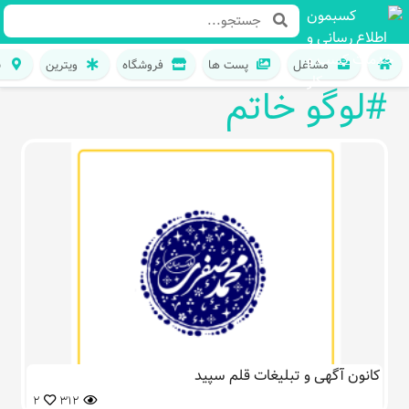
مشاغل
پست ها
فروشگاه
ویترین
ن
#لوگو خاتم
کانون آگهی و تبلیغات قلم سپید
2
312