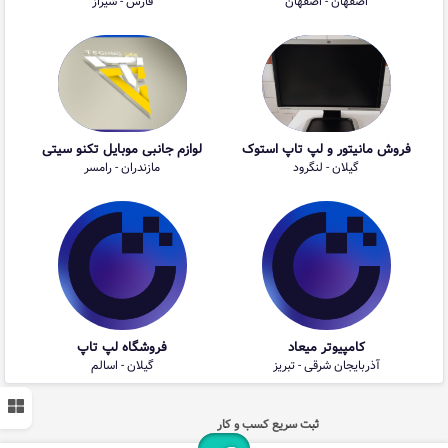
اصفهان - اصفهان
فارس - شیراز
فروش مانیتور و لپ تاپ استوک
لوازم جانبی موبایل تکنو سیتی
گیلان - لنگرود
مازندران - رامسر
کامپیوتر میعاد
فروشگاه لپ تاپ
آذربایجان شرقی - تبریز
گیلان - اسالم
ثبت سریع کسب و کار