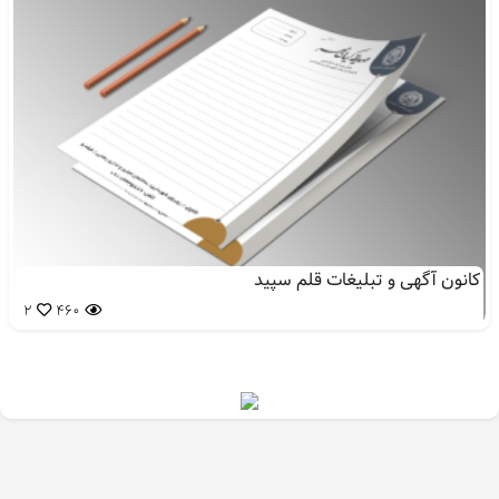
کانون آگهی و تبلیغات قلم سپید
2
460