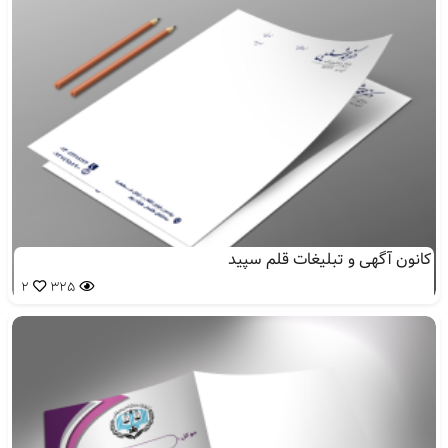
کانون آگهی و تبلیغات قلم سپید
2
325