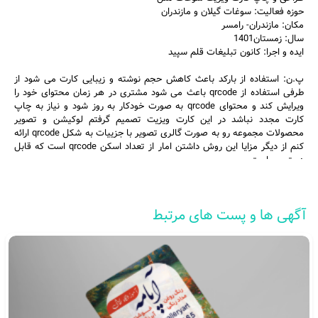
حوزه فعالیت: سوغات گیلان و مازندران
مکان: مازندران- رامسر
سال: زمستان1401
ایده و اجرا: کانون تبلیغات قلم سپید
پ.ن: استفاده از بارکد باعث کاهش حجم نوشته و زیبایی کارت می شود از
طرفی استفاده از qrcode باعث می شود مشتری در هر زمان محتوای خود را
ویرایش کند و محتوای qrcode به صورت خودکار به روز شود و نیاز به چاپ
کارت مجدد نباشد در این کارت ویزیت تصمیم گرفتم لوکیشن و تصویر
محصولات مجموعه رو به صورت گالری تصویر با جزییات به شکل qrcode ارائه
کنم از دیگر مزایا این روش داشتن امار از تعداد اسکن qrcode است که قابل
دسترسی است .
#طراحی کارت ویزیت
#کانون اگهی و تبلیغات قلم سپید
#کانون قلم سپید
#کارت ویزیت
#چاپ کارت ویزیت
#کارت ویزیت سوغات ملل
آگهی ها و پست های مرتبط
#کارت ویزیت سوغات
#قلم سپید
1401/12/02
آیت براری فرد
گیلان - کلاچای خیابان شهرداری - پاساژ امیری - طبقه دوم
09115526450, 01342688100, 09379977074