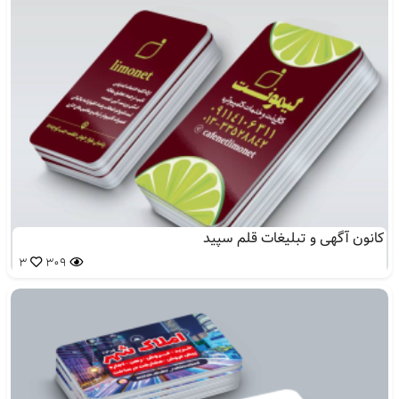
کانون آگهی و تبلیغات قلم سپید
3
309