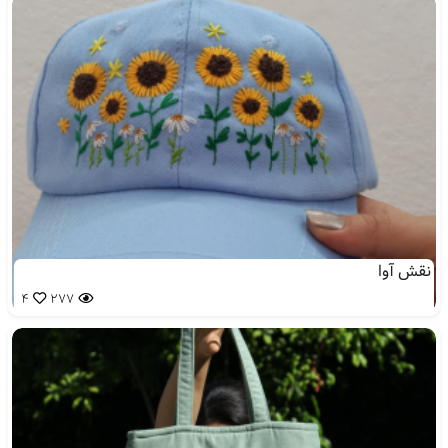
نقش آوا
4
277