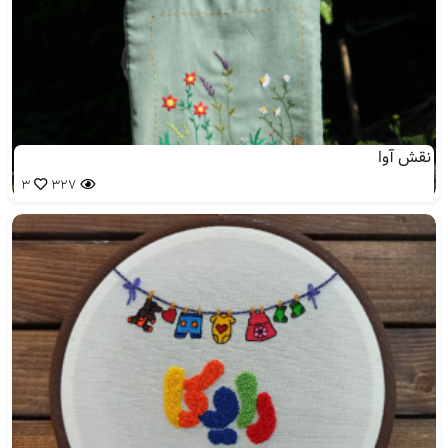
نقش آوا
3
327