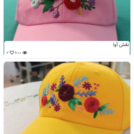
نقش آوا
2
600