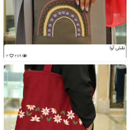
نقش آوا
2
289