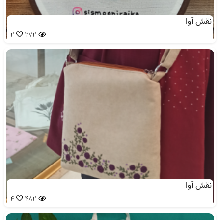
نقش آوا
2
272
نقش آوا
4
482