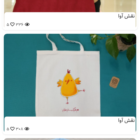
نقش آوا
5
336
نقش آوا
5
308