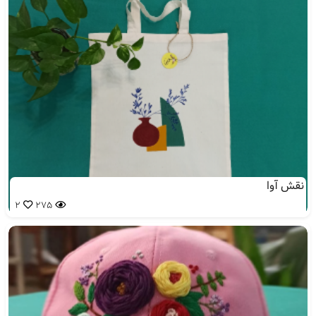
نقش آوا
2
275