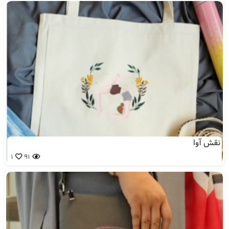
نقش آوا
1
91