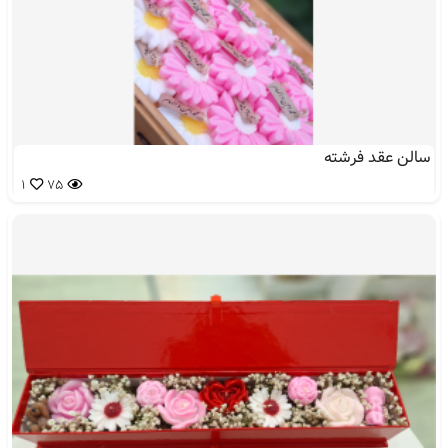
سالن عقد فرشته
1
75