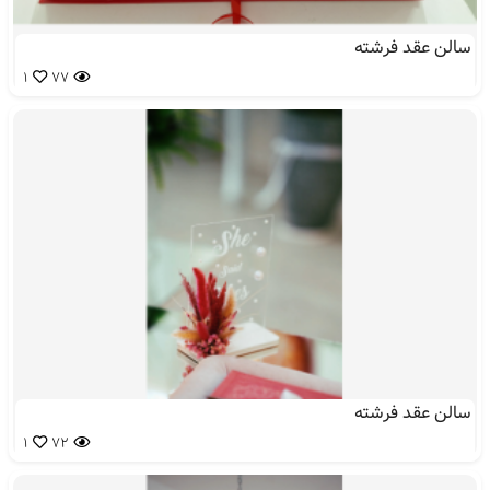
سالن عقد فرشته
1
77
سالن عقد فرشته
1
72