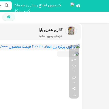
گالری هنری یارا
خراسان رضوی - مشهد
500
1
0