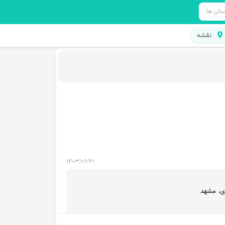
ستان ها
نقشه
1403/02/21
ی. مشهد
صفحه کسب و کار