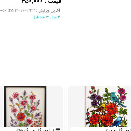
قیمت : 450,000
آخرین ویرایش : 1403/02/23 00:01:25
2 سال 3 ماه قبل
لوی گل و مرغ
تابلوی گل و برگ ختایی